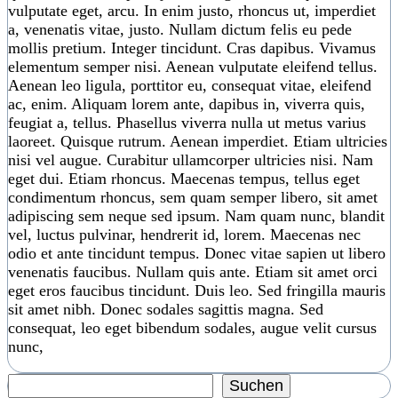
vulputate eget, arcu. In enim justo, rhoncus ut, imperdiet
a, venenatis vitae, justo. Nullam dictum felis eu pede
mollis pretium. Integer tincidunt. Cras dapibus. Vivamus
elementum semper nisi. Aenean vulputate eleifend tellus.
Aenean leo ligula, porttitor eu, consequat vitae, eleifend
ac, enim. Aliquam lorem ante, dapibus in, viverra quis,
feugiat a, tellus. Phasellus viverra nulla ut metus varius
laoreet. Quisque rutrum. Aenean imperdiet. Etiam ultricies
nisi vel augue. Curabitur ullamcorper ultricies nisi. Nam
eget dui. Etiam rhoncus. Maecenas tempus, tellus eget
condimentum rhoncus, sem quam semper libero, sit amet
adipiscing sem neque sed ipsum. Nam quam nunc, blandit
vel, luctus pulvinar, hendrerit id, lorem. Maecenas nec
odio et ante tincidunt tempus. Donec vitae sapien ut libero
venenatis faucibus. Nullam quis ante. Etiam sit amet orci
eget eros faucibus tincidunt. Duis leo. Sed fringilla mauris
sit amet nibh. Donec sodales sagittis magna. Sed
consequat, leo eget bibendum sodales, augue velit cursus
nunc,
Suchen
Suchen